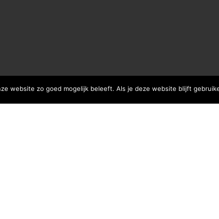
ze website zo goed mogelijk beleeft. Als je deze website blijft gebruik
 SNEL OP DAGATTRACTIESZEELAND!
KLIK