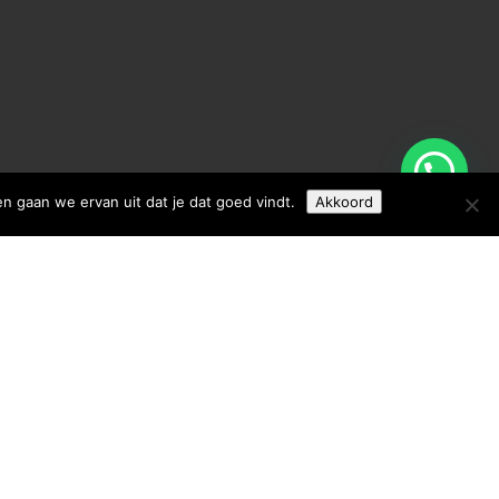
en gaan we ervan uit dat je dat goed vindt.
Akkoord
 HIER