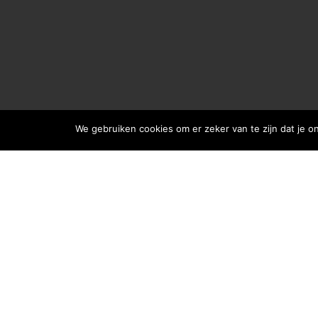
We gebruiken cookies om er zeker van te zijn dat je on
KIJK