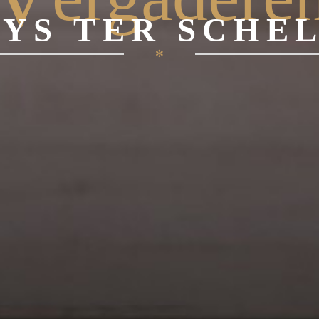
YS TER SCHE
✻