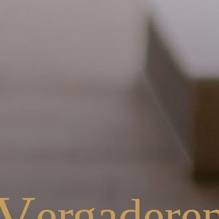
V
ergadere