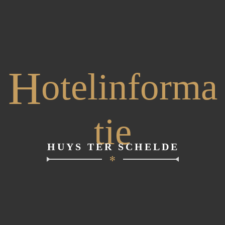
H
otelinforma
tie
HUYS TER SCHELDE
✻